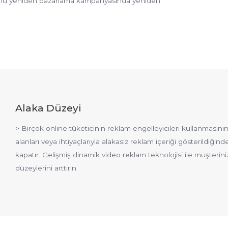
 ürünü yeniden pazarlama kampanyasında yeniden
Alaka Düzeyi
> Birçok online tüketicinin reklam engelleyicileri kullanmasın
alanları veya ihtiyaçlarıyla alakasız reklam içeriği gösterildiğin
kapatır. Gelişmiş dinamik video reklam teknolojisi ile müşterinizi
düzeylerini arttırın.