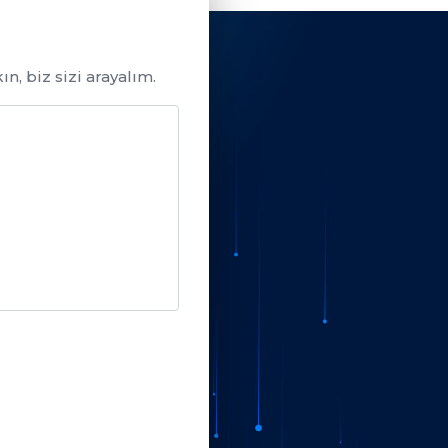
n, biz sizi arayalım.