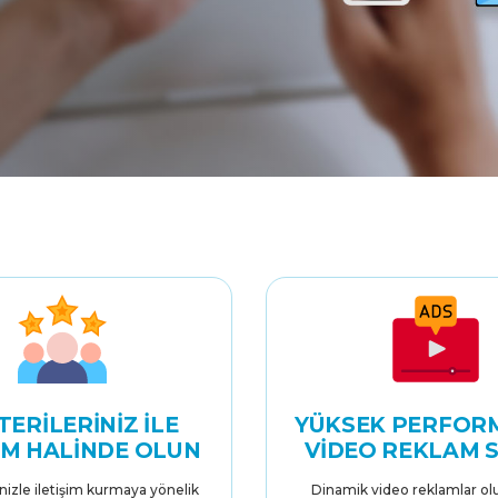
ERILERINIZ İLE
YÜKSEK PERFOR
ŞIM HALINDE OLUN
VIDEO REKLAM 
nizle iletişim kurmaya yönelik
Dinamik video reklamlar ol