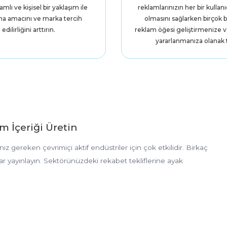
mlı ve kişisel bir yaklaşım ile
reklamlarınızın her bir kullanıc
ma amacını ve marka tercih
olmasını sağlarken birçok 
edilirliğini arttırın.
reklam öğesi geliştirmenize 
yararlanmanıza olanak t
m İçeriği Üretin
ız gereken çevrimiçi aktif endüstriler için çok etkilidir. Birkaç
lar yayınlayın. Sektörünüzdeki rekabet tekliflerine ayak