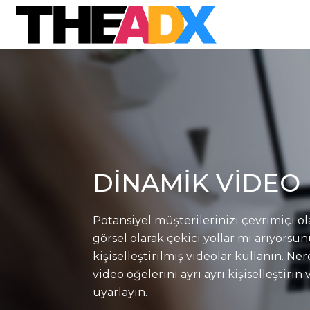
DINAMIK VIDEO
Potansiyel müşterilerinizi çevrimiçi o
görsel olarak çekici yollar mı arıyor
kişiselleştirilmiş videolar kullanın. N
video öğelerini ayrı ayrı kişiselleştiri
uyarlayın.