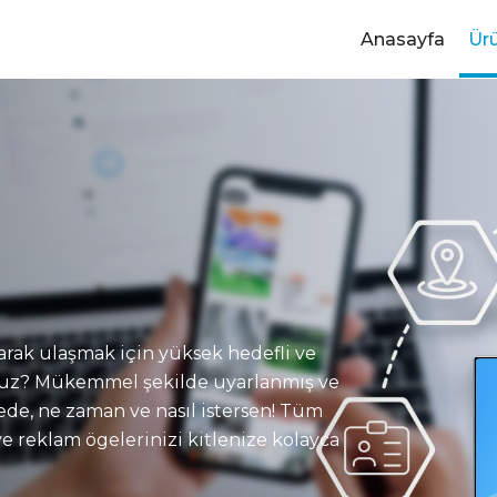
Anasayfa
Ür
larak ulaşmak için yüksek hedefli ve
sunuz? Mükemmel şekilde uyarlanmış ve
erede, ne zaman ve nasıl istersen! Tüm
n ve reklam ögelerinizi kitlenize kolayca