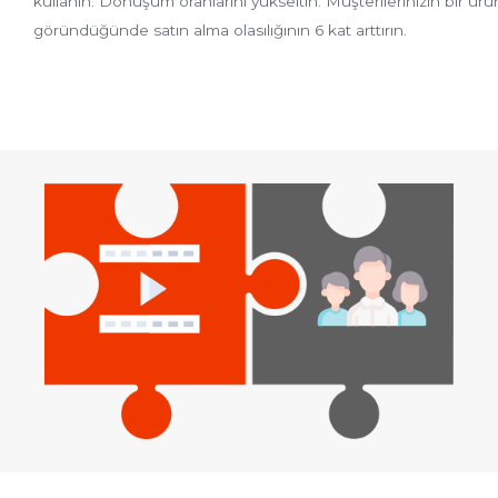
kullanın. Dönüşüm oranlarını yükseltin. Müşterilerinizin bir
göründüğünde satın alma olasılığının 6 kat arttırın.